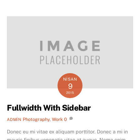
NISAN
9
2015
Fullwidth With Sidebar
Photography
,
Work
0
ADMIN
Donec eu mi vitae ex aliquam porttitor. Donec a mi in
mauris finibus venenatis vitae at augue. Nemo enim